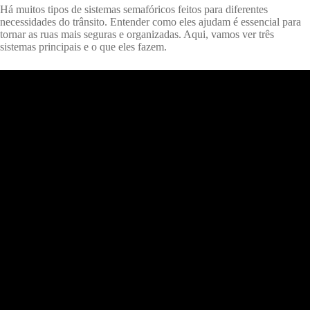
Há muitos tipos de sistemas semafóricos feitos para diferentes
necessidades do trânsito. Entender como eles ajudam é essencial para
tornar as ruas mais seguras e organizadas. Aqui, vamos ver três
sistemas principais e o que eles fazem.