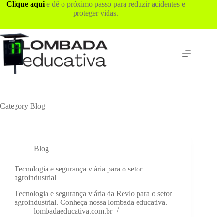
Skip
Clique aqui
e dê o próximo passo para reduzir acidentes e
to
proteger vidas.
content
Category
Blog
Blog
Tecnologia e segurança viária para o setor
agroindustrial
Tecnologia e segurança viária da Revlo para o setor
agroindustrial. Conheça nossa lombada educativa.
lombadaeducativa.com.br